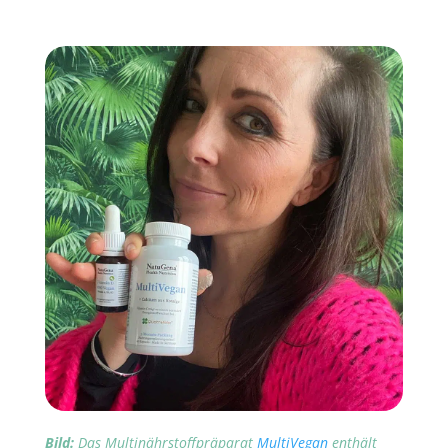
Bild:
Das Multinährstoffpräparat
MultiVegan
enthält