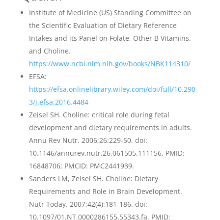
Institute of Medicine (US) Standing Committee on
the Scientific Evaluation of Dietary Reference
Intakes and its Panel on Folate, Other B Vitamins,
and Choline.
https://www.ncbi.nlm.nih.gov/books/NBK114310/
EFSA:
https://efsa.onlinelibrary.wiley.com/doi/full/10.290
3/j.efsa.2016.4484
Zeisel SH. Choline: critical role during fetal
development and dietary requirements in adults.
Annu Rev Nutr. 2006;26:229-50. doi:
10.1146/annurev.nutr.26.061505.111156. PMID:
16848706; PMCID: PMC2441939.
Sanders LM, Zeisel SH. Choline: Dietary
Requirements and Role in Brain Development.
Nutr Today. 2007;42(4):181-186. doi:
10.1097/01.NT.0000286155.55343.fa. PMID: