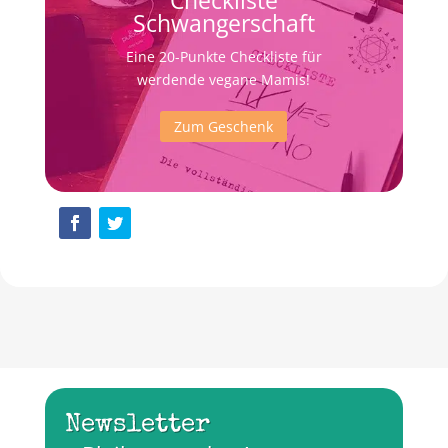
Schwangerschaft
Eine 20-Punkte Checkliste für
werdende vegane Mamis!
Zum Geschenk
Newsletter