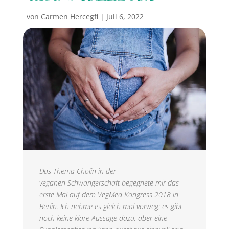
von
Carmen Hercegfi
|
Juli 6, 2022
Das Thema Cholin in der
veganen Schwangerschaft begegnete mir das
erste Mal auf dem VegMed Kongress 2018 in
Berlin. Ich nehme es gleich mal vorweg: es gibt
noch keine klare Aussage dazu, aber eine