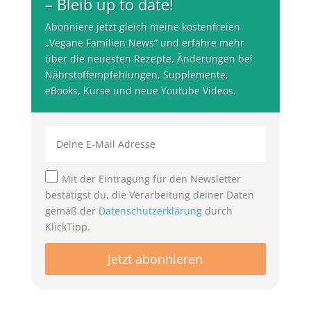
– Bleib up to date!
Abonniere jetzt gleich meine kostenfreien
„Vegane Familien News“ und erfahre mehr
über die neuesten Rezepte, Änderungen bei
Nährstoffempfehlungen, Supplemente,
eBooks, Kurse und neue Youtube Videos.
Mit der Eintragung für den Newsletter
bestätigst du, die Verarbeitung deiner Daten
gemäß der
Datenschutzerklärung
durch
KlickTipp.