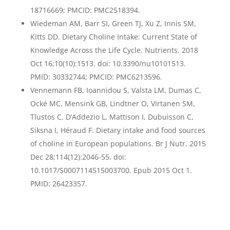
18716669; PMCID: PMC2518394.
Wiedeman AM, Barr SI, Green TJ, Xu Z, Innis SM,
Kitts DD. Dietary Choline Intake: Current State of
Knowledge Across the Life Cycle. Nutrients. 2018
Oct 16;10(10):1513. doi: 10.3390/nu10101513.
PMID: 30332744; PMCID: PMC6213596.
Vennemann FB, Ioannidou S, Valsta LM, Dumas C,
Ocké MC, Mensink GB, Lindtner O, Virtanen SM,
Tlustos C, D’Addezio L, Mattison I, Dubuisson C,
Siksna I, Héraud F. Dietary intake and food sources
of choline in European populations. Br J Nutr. 2015
Dec 28;114(12):2046-55. doi:
10.1017/S0007114515003700. Epub 2015 Oct 1.
PMID: 26423357.