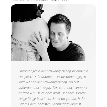
Eisenmangel in der Schwangerschaft ist ohnehin
ein typisches Phänomen – insbesondere gegen
Mitte – Ende der Schwangerschaft. Du bist
außerdem noch vegan. Das kann noch knapper
werden – muss es aber nicht. Dennoch solltest
einige Dinge beachten, damit du gut durch die
Zeit mit dem höchsten Eisenbedarf kommst.