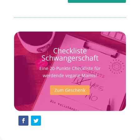
Checkliste
Schwangerschaft
Eine 20-Punkte Checkliste für
werdende vegane Mamis!
Zum Geschenk