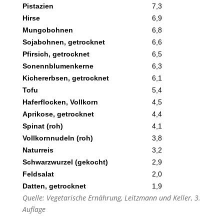
Pistazien
7,3
Hirse
6,9
Mungobohnen
6,8
Sojabohnen, getrocknet
6,6
Pfirsich, getrocknet
6,5
Sonennblumenkerne
6,3
Kichererbsen, getrocknet
6,1
Tofu
5,4
Haferflocken, Vollkorn
4,5
Aprikose, getrocknet
4,4
Spinat (roh)
4,1
Vollkornnudeln (roh)
3,8
Naturreis
3,2
Schwarzwurzel (gekocht)
2,9
Feldsalat
2,0
Datten, getrocknet
1,9
Quelle: Vegetarische Ernährung, Leitzmann und Keller, 3.
Auflage