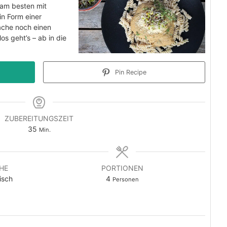
 am besten mit
in Form einer
ache noch einen
s geht’s – ab in die
Pin Recipe
ZUBEREITUNGSZEIT
Minuten
35
Min.
HE
PORTIONEN
nisch
4
Personen