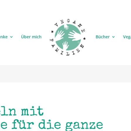
enke
Über mich
Bücher
Veg
ln mit
e für die ganze