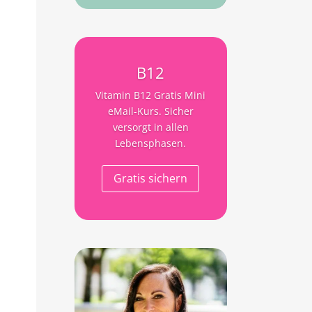
B12
Vitamin B12 Gratis Mini
eMail-Kurs. Sicher
versorgt in allen
Lebensphasen.
Gratis sichern