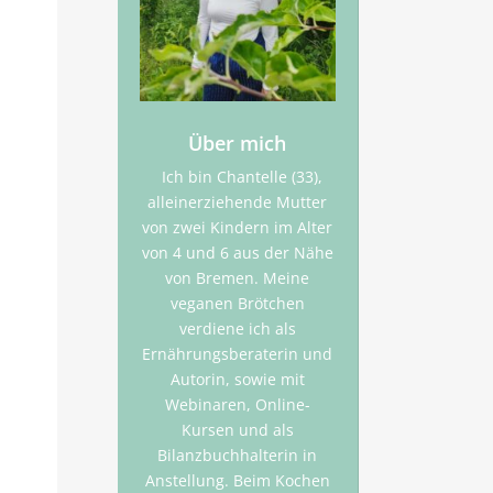
Über mich
Ich bin Chantelle (33),
alleinerziehende Mutter
von zwei Kindern im Alter
von 4 und 6 aus der Nähe
von Bremen. Meine
veganen Brötchen
verdiene ich als
Ernährungsberaterin und
Autorin, sowie mit
Webinaren, Online-
Kursen und als
Bilanzbuchhalterin in
Anstellung. Beim Kochen