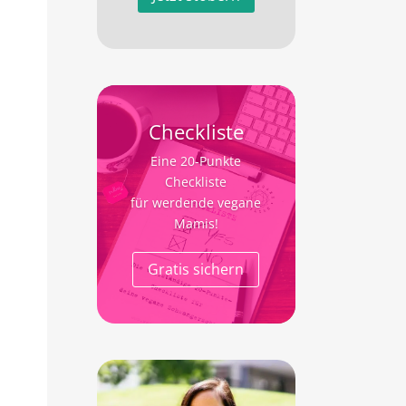
Checkliste
Eine 20-Punkte
Checkliste
für werdende vegane
Mamis!
Gratis sichern