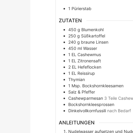
1 Pürierstab
ZUTATEN
450
g
Blumenkohl
250
g
Süßkartoffel
240
g
braune Linsen
450
ml
Wasser
1
EL
Cashewmus
1
EL
Zitronensaft
2
EL
Hefeflocken
1
EL
Reissirup
Thymian
1
Msp.
Bockshornkleesamen
Salz & Pfeffer
Cashewparmesan
3 Teile Cashew
Bockshornkleesprossen
Dinkelvollkornfussili
nach Bedarf
ANLEITUNGEN
Nudelwasser aufsetzen und Nude