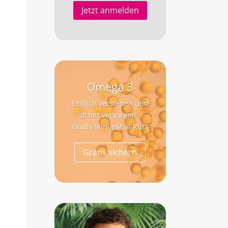
Jetzt anmelden
Omega 3
Endlich verstehen und
sicher versorgen –
Gratis Mini eMail-Kurs
Gratis sichern