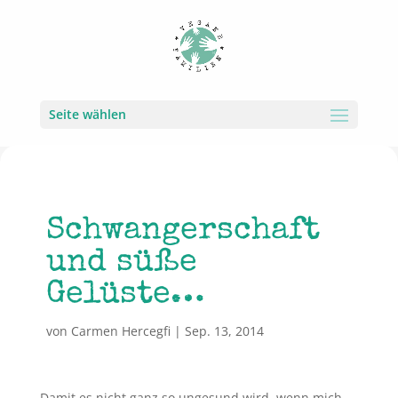
Seite wählen
Schwangerschaft
und süße
Gelüste…
von
Carmen Hercegfi
|
Sep. 13, 2014
Damit es nicht ganz so ungesund wird, wenn mich