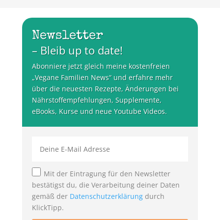
Newsletter
– Bleib up to date!
Abonniere jetzt gleich meine kostenfreien
„Vegane Familien News“ und erfahre mehr
über die neuesten Rezepte, Änderungen bei
Nährstoffempfehlungen, Supplemente,
eBooks, Kurse und neue Youtube Videos.
Mit der Eintragung für den Newsletter
bestätigst du, die Verarbeitung deiner Daten
gemäß der
Datenschutzerklärung
durch
KlickTipp.