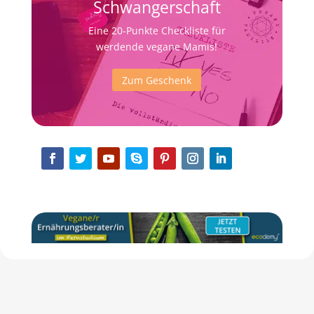
Schwangerschaft
Eine 20-Punkte Checkliste für
werdende vegane Mamis!
Zum Geschenk