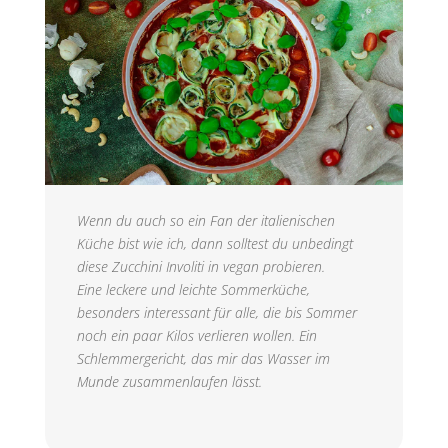
Wenn du auch so ein Fan der italienischen
Küche bist wie ich, dann solltest du unbedingt
diese Zucchini Involiti in vegan probieren.
Eine leckere und leichte Sommerküche,
besonders interessant für alle, die bis Sommer
noch ein paar Kilos verlieren wollen. Ein
Schlemmergericht, das mir das Wasser im
Munde zusammenlaufen lässt.