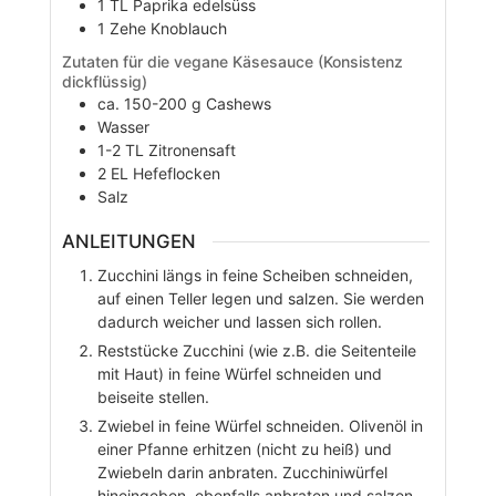
1
TL
Paprika edelsüss
1
Zehe
Knoblauch
Zutaten für die vegane Käsesauce (Konsistenz
dickflüssig)
ca. 150-200
g
Cashews
Wasser
1-2
TL
Zitronensaft
2
EL
Hefeflocken
Salz
ANLEITUNGEN
Zucchini längs in feine Scheiben schneiden,
auf einen Teller legen und salzen. Sie werden
dadurch weicher und lassen sich rollen.
Reststücke Zucchini (wie z.B. die Seitenteile
mit Haut) in feine Würfel schneiden und
beiseite stellen.
Zwiebel in feine Würfel schneiden. Olivenöl in
einer Pfanne erhitzen (nicht zu heiß) und
Zwiebeln darin anbraten. Zucchiniwürfel
hineingeben, ebenfalls anbraten und salzen.