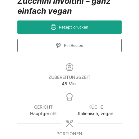
Zucchini Involtini – ganz
einfach vegan
Rezept drucken
Pin Recipe
ZUBEREITUNGSZEIT
Minuten
45
Min.
GERICHT
KÜCHE
Hauptgericht
Italienisch, vegan
PORTIONEN