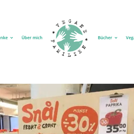
enke
Über mich
Bücher
Veg