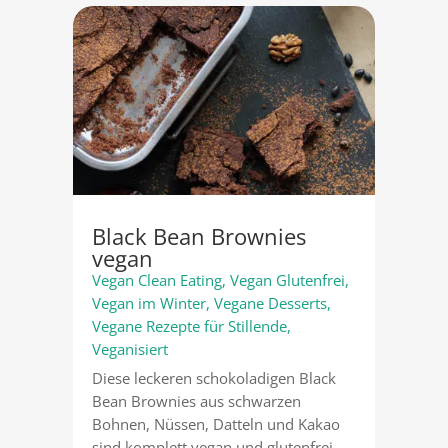
Black Bean Brownies
vegan
Vegan Clean Eating
,
Vegan Glutenfrei
,
Vegan im Winter
,
Vegane Desserts
,
Vegane Rezepte für Stillende
,
Veganisiert
Diese leckeren schokoladigen Black
Bean Brownies aus schwarzen
Bohnen, Nüssen, Datteln und Kakao
sind komplett vegan und glutenfrei