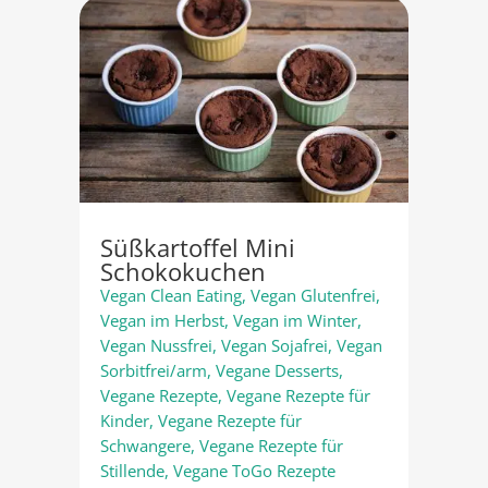
Süßkartoffel Mini
Schokokuchen
Vegan Clean Eating
,
Vegan Glutenfrei
,
Vegan im Herbst
,
Vegan im Winter
,
Vegan Nussfrei
,
Vegan Sojafrei
,
Vegan
Sorbitfrei/arm
,
Vegane Desserts
,
Vegane Rezepte
,
Vegane Rezepte für
Kinder
,
Vegane Rezepte für
Schwangere
,
Vegane Rezepte für
Stillende
,
Vegane ToGo Rezepte