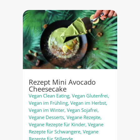
Rezept Mini Avocado
Cheesecake
Vegan Clean Eating
,
Vegan Glutenfrei
,
Vegan im Frühling
,
Vegan im Herbst
,
Vegan im Winter
,
Vegan Sojafrei
,
Vegane Desserts
,
Vegane Rezepte
,
Vegane Rezepte für Kinder
,
Vegane
Rezepte für Schwangere
,
Vegane
Rezepte für Stillende