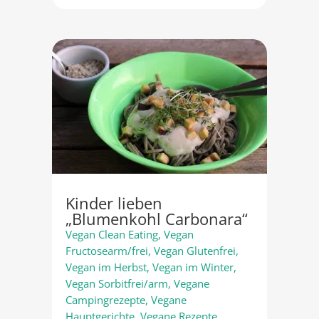
Kinder lieben
„Blumenkohl Carbonara“
Vegan Clean Eating
,
Vegan
Fructosearm/frei
,
Vegan Glutenfrei
,
Vegan im Herbst
,
Vegan im Winter
,
Vegan Sorbitfrei/arm
,
Vegane
Campingrezepte
,
Vegane
Hauptgerichte
,
Vegane Rezepte
,