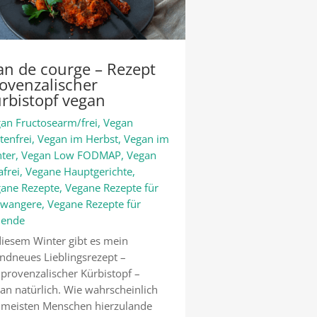
an de courge – Rezept
ovenzalischer
rbistopf vegan
an Fructosearm/frei
,
Vegan
tenfrei
,
Vegan im Herbst
,
Vegan im
ter
,
Vegan Low FODMAP
,
Vegan
afrei
,
Vegane Hauptgerichte
,
ane Rezepte
,
Vegane Rezepte für
hwangere
,
Vegane Rezepte für
llende
diesem Winter gibt es mein
ndneues Lieblingsrezept –
 provenzalischer Kürbistopf –
an natürlich. Wie wahrscheinlich
 meisten Menschen hierzulande