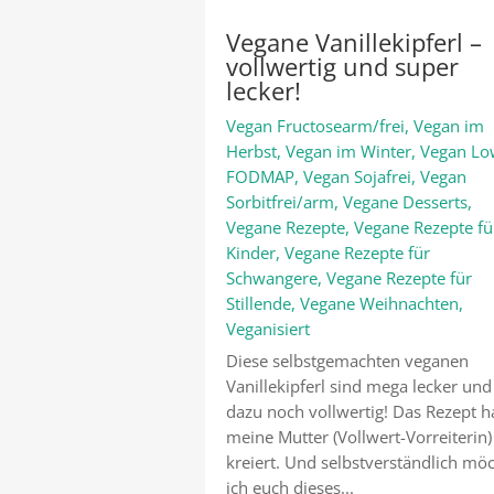
Vegane Vanillekipferl –
vollwertig und super
lecker!
Vegan Fructosearm/frei
,
Vegan im
Herbst
,
Vegan im Winter
,
Vegan L
FODMAP
,
Vegan Sojafrei
,
Vegan
Sorbitfrei/arm
,
Vegane Desserts
,
Vegane Rezepte
,
Vegane Rezepte fü
Kinder
,
Vegane Rezepte für
Schwangere
,
Vegane Rezepte für
Stillende
,
Vegane Weihnachten
,
Veganisiert
Diese selbstgemachten veganen
Vanillekipferl sind mega lecker und
dazu noch vollwertig! Das Rezept h
meine Mutter (Vollwert-Vorreiterin)
kreiert. Und selbstverständlich mö
ich euch dieses...