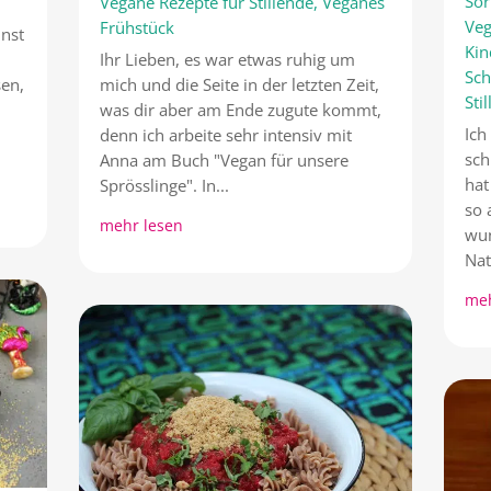
Sor
Vegane Rezepte für Stillende
,
Veganes
Veg
Frühstück
nnst
Kin
Ihr Lieben, es war etwas ruhig um
Sc
sen,
mich und die Seite in der letzten Zeit,
Sti
was dir aber am Ende zugute kommt,
Ich
denn ich arbeite sehr intensiv mit
sch
Anna am Buch "Vegan für unsere
hat
Sprösslinge". In...
so 
mehr lesen
wun
Nat
meh