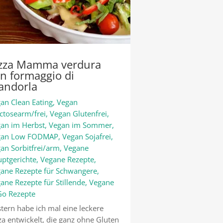
izza Mamma verdura
n formaggio di
andorla
an Clean Eating
,
Vegan
ctosearm/frei
,
Vegan Glutenfrei
,
an im Herbst
,
Vegan im Sommer
,
gan Low FODMAP
,
Vegan Sojafrei
,
an Sorbitfrei/arm
,
Vegane
ptgerichte
,
Vegane Rezepte
,
ane Rezepte für Schwangere
,
ane Rezepte für Stillende
,
Vegane
o Rezepte
tern habe ich mal eine leckere
za entwickelt, die ganz ohne Gluten