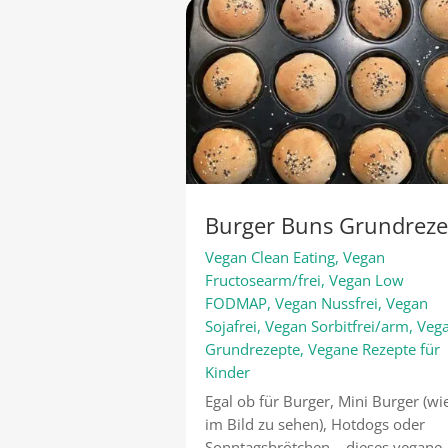
Burger Buns Grundreze
Vegan Clean Eating
,
Vegan
Fructosearm/frei
,
Vegan Low
FODMAP
,
Vegan Nussfrei
,
Vegan
Sojafrei
,
Vegan Sorbitfrei/arm
,
Veg
Grundrezepte
,
Vegane Rezepte für
Kinder
Egal ob für Burger, Mini Burger (wi
im Bild zu sehen), Hotdogs oder
Sonntagsbrötchen – dieses vegane