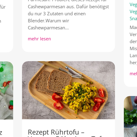
Veg
Cashewparmesan aus. Dafür benötigst
für
Veg
du nur 3 Zutaten und einen
Sna
Blender.Warum wir
m
Mac
Cashewparmesan...
Ver
mehr lesen
den
Mis
Lan
her
meh
Rezept Rührtofu –
z