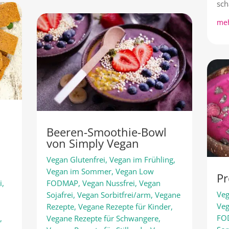
sch
meh
Beeren-Smoothie-Bowl
von Simply Vegan
Vegan Glutenfrei
,
Vegan im Frühling
,
,
Vegan im Sommer
,
Vegan Low
Pr
i
,
FODMAP
,
Vegan Nussfrei
,
Vegan
Veg
Sojafrei
,
Vegan Sorbitfrei/arm
,
Vegane
Ve
Rezepte
,
Vegane Rezepte für Kinder
,
FO
r
,
Vegane Rezepte für Schwangere
,