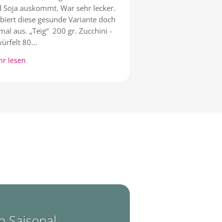
 Soja auskommt. War sehr lecker.
biert diese gesunde Variante doch
mal aus. „Teig“ 200 gr. Zucchini -
ürfelt 80...
r lesen
n Saisonal