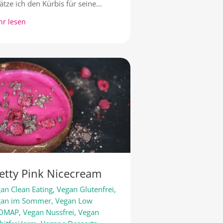
ätze ich den Kürbis für seine...
r lesen
etty Pink Nicecream
an Clean Eating
,
Vegan Glutenfrei
,
gan im Sommer
,
Vegan Low
DMAP
,
Vegan Nussfrei
,
Vegan