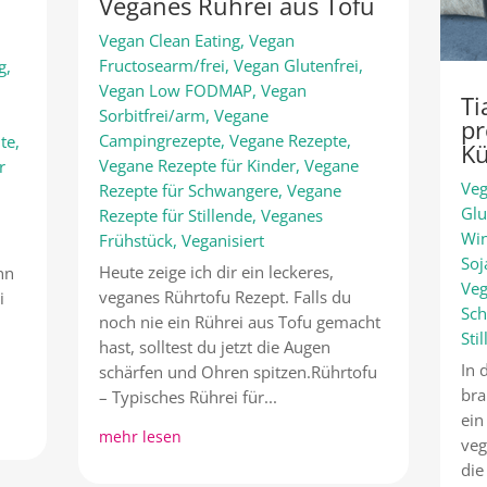
Veganes Rührei aus Tofu
Vegan Clean Eating
,
Vegan
Fructosearm/frei
,
Vegan Glutenfrei
,
g
,
Vegan Low FODMAP
,
Vegan
Ti
Sorbitfrei/arm
,
Vegane
pr
Campingrezepte
,
Vegane Rezepte
,
te
,
Kü
Vegane Rezepte für Kinder
,
Vegane
r
Veg
Rezepte für Schwangere
,
Vegane
Glu
Rezepte für Stillende
,
Veganes
Win
Frühstück
,
Veganisiert
Soj
Heute zeige ich dir ein leckeres,
nn
Veg
veganes Rührtofu Rezept. Falls du
i
Sc
noch nie ein Rührei aus Tofu gemacht
Sti
hast, solltest du jetzt die Augen
In 
schärfen und Ohren spitzen.Rührtofu
bra
– Typisches Rührei für...
ein
mehr lesen
veg
die