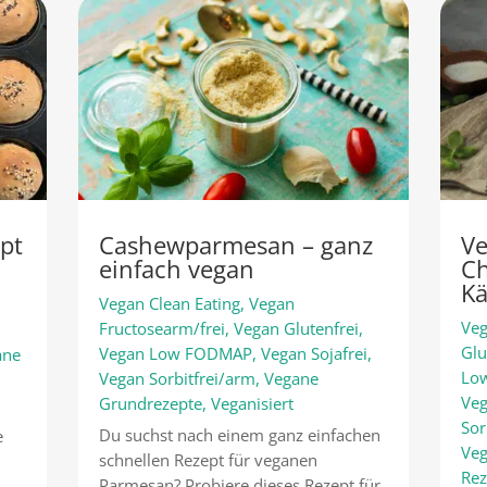
pt
Cashewparmesan – ganz
Ve
einfach vegan
Ch
Kä
Vegan Clean Eating
,
Vegan
Veg
Fructosearm/frei
,
Vegan Glutenfrei
,
Glu
Vegan Low FODMAP
,
Vegan Sojafrei
,
ane
Lo
Vegan Sorbitfrei/arm
,
Vegane
Veg
Grundrezepte
,
Veganisiert
Sor
Du suchst nach einem ganz einfachen
e
Veg
schnellen Rezept für veganen
Rez
Parmesan? Probiere dieses Rezept für