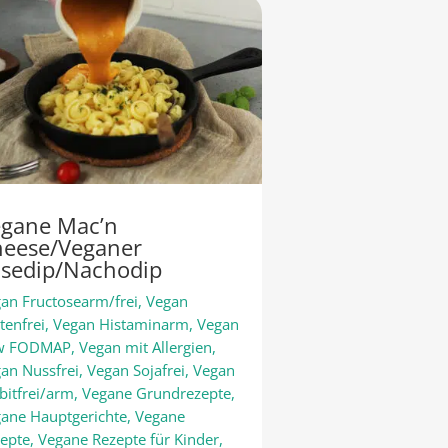
gane Mac’n
eese/Veganer
sedip/Nachodip
an Fructosearm/frei
,
Vegan
tenfrei
,
Vegan Histaminarm
,
Vegan
w FODMAP
,
Vegan mit Allergien
,
an Nussfrei
,
Vegan Sojafrei
,
Vegan
bitfrei/arm
,
Vegane Grundrezepte
,
ane Hauptgerichte
,
Vegane
epte
,
Vegane Rezepte für Kinder
,