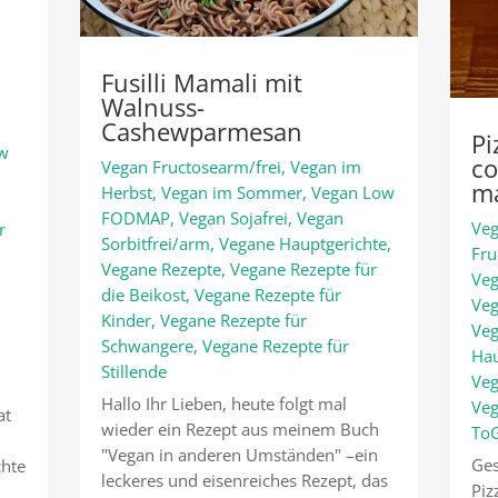
Fusilli Mamali mit
Walnuss-
Cashewparmesan
P
ow
co
Vegan Fructosearm/frei
,
Vegan im
m
Herbst
,
Vegan im Sommer
,
Vegan Low
FODMAP
,
Vegan Sojafrei
,
Vegan
Veg
r
Sorbitfrei/arm
,
Vegane Hauptgerichte
,
Fru
Vegane Rezepte
,
Vegane Rezepte für
Veg
die Beikost
,
Vegane Rezepte für
Ve
Kinder
,
Vegane Rezepte für
Veg
Schwangere
,
Vegane Rezepte für
Hau
Stillende
Veg
Hallo Ihr Lieben, heute folgt mal
Veg
at
wieder ein Rezept aus meinem Buch
ToG
"Vegan in anderen Umständen" –ein
Ges
chte
leckeres und eisenreiches Rezept, das
Piz