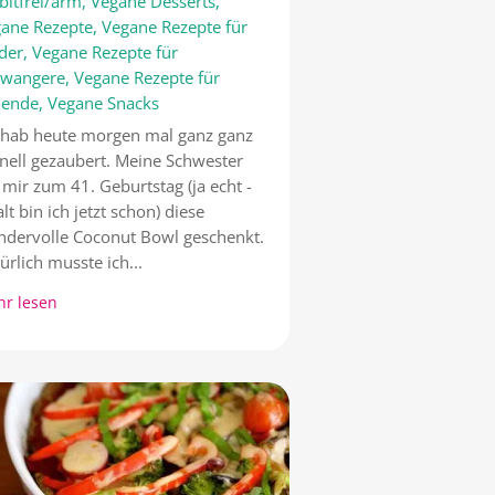
bitfrei/arm
,
Vegane Desserts
,
ane Rezepte
,
Vegane Rezepte für
der
,
Vegane Rezepte für
hwangere
,
Vegane Rezepte für
llende
,
Vegane Snacks
 hab heute morgen mal ganz ganz
nell gezaubert. Meine Schwester
 mir zum 41. Geburtstag (ja echt -
alt bin ich jetzt schon) diese
dervolle Coconut Bowl geschenkt.
ürlich musste ich...
r lesen