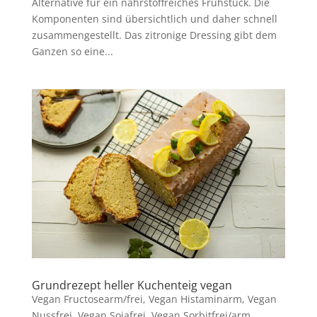
Alternative für ein nährstoffreiches Frühstück. Die
Komponenten sind übersichtlich und daher schnell
zusammengestellt. Das zitronige Dressing gibt dem
Ganzen so eine...
Grundrezept heller Kuchenteig vegan
Vegan Fructosearm/frei
,
Vegan Histaminarm
,
Vegan
Nussfrei
,
Vegan Sojafrei
,
Vegan Sorbitfrei/arm
,