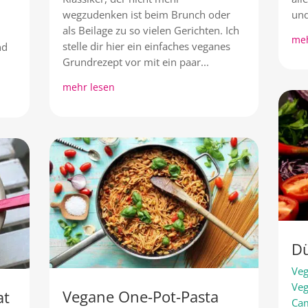
wegzudenken ist beim Brunch oder
und
als Beilage zu so vielen Gerichten. Ich
meh
stelle dir hier ein einfaches veganes
nd
Grundrezept vor mit ein paar...
mehr lesen
D
Ve
Veg
Vegane One-Pot-Pasta
at
Ca