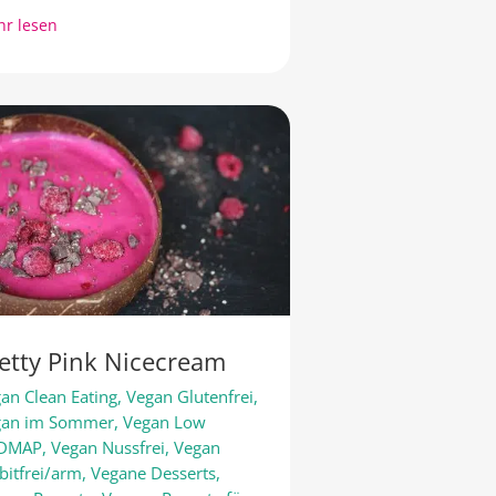
r lesen
etty Pink Nicecream
an Clean Eating
,
Vegan Glutenfrei
,
gan im Sommer
,
Vegan Low
DMAP
,
Vegan Nussfrei
,
Vegan
bitfrei/arm
,
Vegane Desserts
,