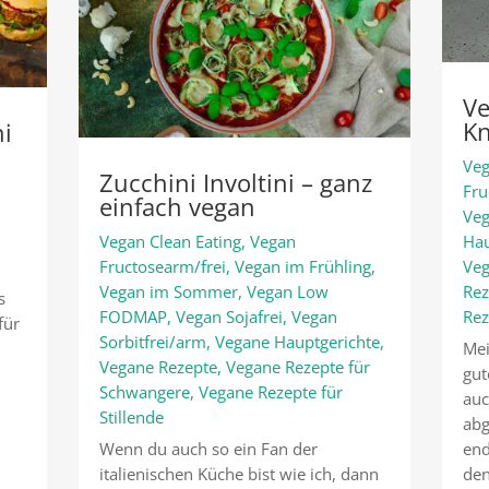
V
Kn
ni
Veg
Zucchini Involtini – ganz
Fru
einfach vegan
Veg
Vegan Clean Eating
,
Vegan
Hau
Fructosearm/frei
,
Vegan im Frühling
,
Veg
Vegan im Sommer
,
Vegan Low
Rez
s
FODMAP
,
Vegan Sojafrei
,
Vegan
Rez
für
Sorbitfrei/arm
,
Vegane Hauptgerichte
,
Mei
Vegane Rezepte
,
Vegane Rezepte für
gut
Schwangere
,
Vegane Rezepte für
auc
Stillende
abg
Wenn du auch so ein Fan der
end
italienischen Küche bist wie ich, dann
den