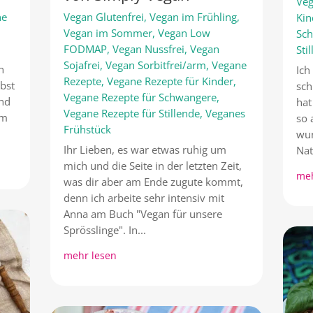
Veg
ne
Vegan Glutenfrei
,
Vegan im Frühling
,
Kin
Vegan im Sommer
,
Vegan Low
Sc
FODMAP
,
Vegan Nussfrei
,
Vegan
Sti
Sojafrei
,
Vegan Sorbitfrei/arm
,
Vegane
n
Ich
Rezepte
,
Vegane Rezepte für Kinder
,
rbst
sch
Vegane Rezepte für Schwangere
,
und
hat
Vegane Rezepte für Stillende
,
Veganes
em
so 
Frühstück
wun
Ihr Lieben, es war etwas ruhig um
Nat
mich und die Seite in der letzten Zeit,
meh
was dir aber am Ende zugute kommt,
denn ich arbeite sehr intensiv mit
Anna am Buch "Vegan für unsere
Sprösslinge". In...
mehr lesen