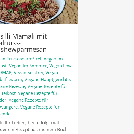
silli Mamali mit
lnuss-
ashewparmesan
an Fructosearm/frei
,
Vegan im
bst
,
Vegan im Sommer
,
Vegan Low
DMAP
,
Vegan Sojafrei
,
Vegan
bitfrei/arm
,
Vegane Hauptgerichte
,
ane Rezepte
,
Vegane Rezepte für
 Beikost
,
Vegane Rezepte für
der
,
Vegane Rezepte für
hwangere
,
Vegane Rezepte für
llende
lo Ihr Lieben, heute folgt mal
der ein Rezept aus meinem Buch