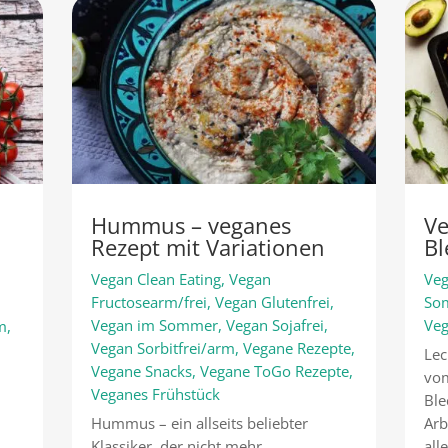
Hummus – veganes
Ve
Rezept mit Variationen
Bl
Vegan Clean Eating
,
Vegan
Veg
,
Fructosearm/frei
,
Vegan Glutenfrei
,
So
Vegan im Sommer
,
Vegan Sojafrei
,
Veg
rm
,
Vegan Sorbitfrei/arm
,
Vegane Rezepte
,
Lec
Vegane Snacks
,
Vegane ToGo Rezepte
,
vom
Veganes Frühstück
Ble
Hummus – ein allseits beliebter
Arb
Klassiker, der nicht mehr
all