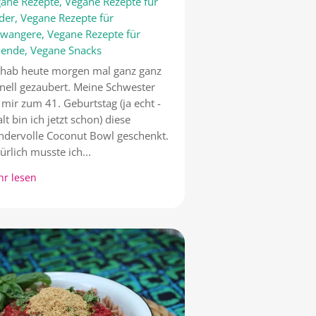
ane Rezepte
,
Vegane Rezepte für
der
,
Vegane Rezepte für
hwangere
,
Vegane Rezepte für
llende
,
Vegane Snacks
 hab heute morgen mal ganz ganz
nell gezaubert. Meine Schwester
 mir zum 41. Geburtstag (ja echt -
alt bin ich jetzt schon) diese
dervolle Coconut Bowl geschenkt.
ürlich musste ich...
r lesen