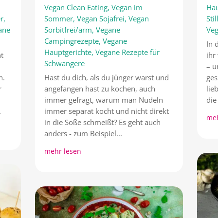
Vegan Clean Eating
,
Vegan im
Hau
r
,
Sommer
,
Vegan Sojafrei
,
Vegan
Sti
ane
Sorbitfrei/arm
,
Vegane
Veg
Campingrezepte
,
Vegane
In 
Hauptgerichte
,
Vegane Rezepte für
nt
ihr
Schwangere
– u
n.
Hast du dich, als du jünger warst und
ge
r
angefangen hast zu kochen, auch
lie
immer gefragt, warum man Nudeln
die
.
immer separat kocht und nicht direkt
meh
in die Soße schmeißt? Es geht auch
anders - zum Beispiel...
mehr lesen