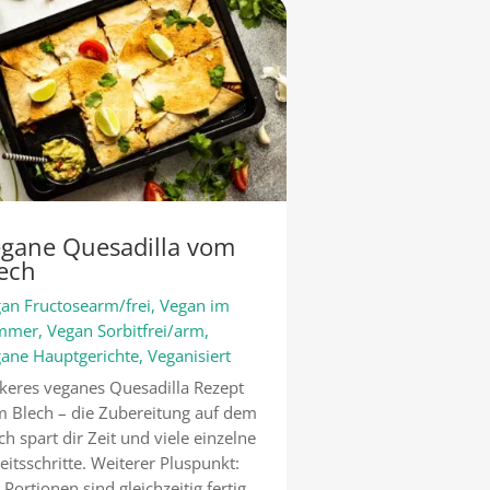
gane Quesadilla vom
ech
an Fructosearm/frei
,
Vegan im
mmer
,
Vegan Sorbitfrei/arm
,
ane Hauptgerichte
,
Veganisiert
keres veganes Quesadilla Rezept
 Blech – die Zubereitung auf dem
ch spart dir Zeit und viele einzelne
eitsschritte. Weiterer Pluspunkt:
e Portionen sind gleichzeitig fertig