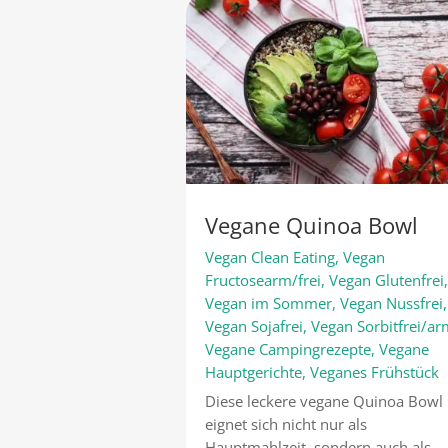
Vegane Quinoa Bowl
Vegan Clean Eating
,
Vegan
Fructosearm/frei
,
Vegan Glutenfrei
Vegan im Sommer
,
Vegan Nussfrei
,
Vegan Sojafrei
,
Vegan Sorbitfrei/a
Vegane Campingrezepte
,
Vegane
Hauptgerichte
,
Veganes Frühstück
Diese leckere vegane Quinoa Bowl
eignet sich nicht nur als
Hauptmahlzeit, sondern auch als