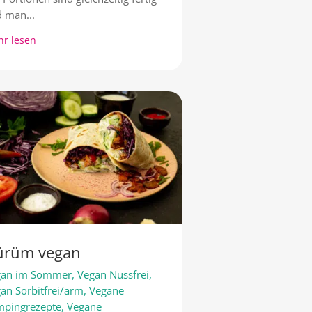
 man...
r lesen
ürüm vegan
gan im Sommer
,
Vegan Nussfrei
,
an Sorbitfrei/arm
,
Vegane
mpingrezepte
,
Vegane