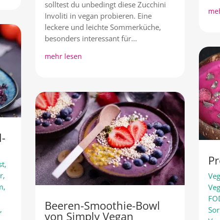
solltest du unbedingt diese Zucchini
meh
Involiti in vegan probieren. Eine
leckere und leichte Sommerküche,
besonders interessant für...
mehr lesen
l-
Pr
st
,
r
,
Veg
rm
,
Ve
FO
Beeren-Smoothie-Bowl
r
,
Sor
von Simply Vegan