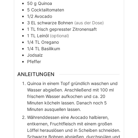
50
g
Quinoa
5
Cocktailtomaten
1/2
Avocado
3
EL
schwarze Bohnen
(aus der Dose)
1
TL
frisch gepresster Zitronensaft
1
TL
Leinöl
(optional)
1/4
TL
Oregano
1/4
TL
Basilikum
Jodsalz
Pfeffer
ANLEITUNGEN
Quinoa in einem Topf gründlich waschen und
Wasser abgießen. Anschließend mit 100 ml
frischem Wasser aufkochen und ca. 20
Minuten köcheln lassen. Danach noch 5
Minuten ausquellen lassen.
Währenddessen eine Avocado halbieren,
entkernen, Fruchtfleisch mit einem großen
Löffel herauslösen und in Scheiben schneiden.
Schwarze Bohnen abgießen, durchspülen und