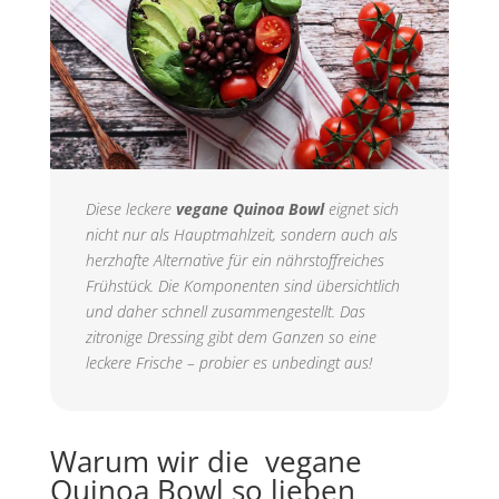
Diese leckere
vegane Quinoa Bowl
eignet sich
nicht nur als Hauptmahlzeit, sondern auch als
herzhafte Alternative für ein nährstoffreiches
Frühstück. Die Komponenten sind übersichtlich
und daher schnell zusammengestellt. Das
zitronige Dressing gibt dem Ganzen so eine
leckere Frische – probier es unbedingt aus!
Warum wir die vegane
Quinoa Bowl so lieben