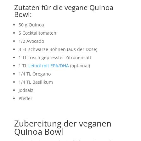
Zutaten für die vegane Quinoa
Bowl:
50
g
Quinoa
5
Cocktailtomaten
1/2
Avocado
3
EL
schwarze Bohnen
(aus der Dose)
1
TL
frisch gepresster Zitronensaft
1
TL
Leinöl
mit EPA/DHA
(optional)
1/4
TL
Oregano
1/4
TL
Basilikum
Jodsalz
Pfeffer
Zubereitung der veganen
Quinoa Bowl