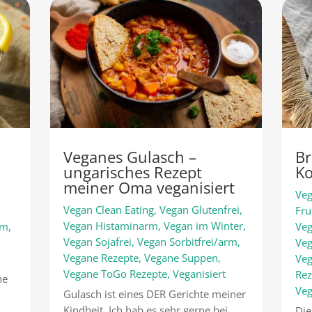
Veganes Gulasch –
Br
ungarisches Rezept
Ko
meiner Oma veganisiert
Veg
Vegan Clean Eating
,
Vegan Glutenfrei
,
,
Fru
Vegan Histaminarm
,
Vegan im Winter
,
rm
,
Veg
Vegan Sojafrei
,
Vegan Sorbitfrei/arm
,
Veg
Vegane Rezepte
,
Vegane Suppen
,
Veg
Vegane ToGo Rezepte
,
Veganisiert
Rez
he
Ve
Gulasch ist eines DER Gerichte meiner
Kindheit. Ich hab es sehr gerne bei
Die