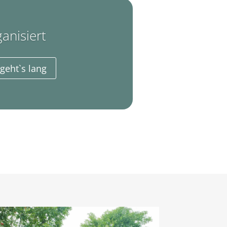
anisiert
 geht`s lang