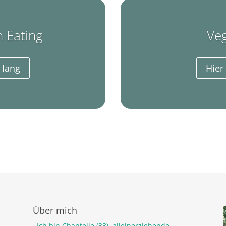
 Eating
Veg
 lang
Hier
Über mich
Ich bin Chantelle (33), alleinerziehende