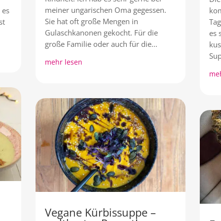
meiner ungarischen Oma gegessen.
 es
kom
Sie hat oft große Mengen in
st
Tag
Gulaschkanonen gekocht. Für die
es 
große Familie oder auch für die...
kus
Sup
mehr lesen
meh
Vegane Kürbissuppe –