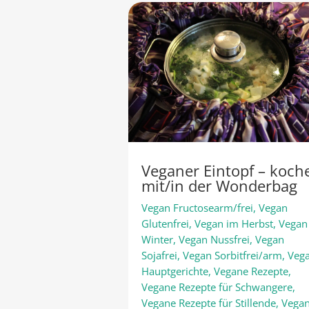
Veganer Eintopf – koch
mit/in der Wonderbag
Vegan Fructosearm/frei
,
Vegan
Glutenfrei
,
Vegan im Herbst
,
Vegan
Winter
,
Vegan Nussfrei
,
Vegan
Sojafrei
,
Vegan Sorbitfrei/arm
,
Veg
Hauptgerichte
,
Vegane Rezepte
,
Vegane Rezepte für Schwangere
,
Vegane Rezepte für Stillende
,
Vega