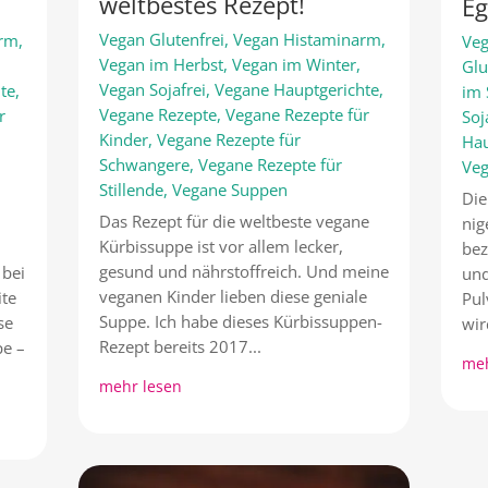
weltbestes Rezept!
Eg
Vegan Glutenfrei
,
Vegan Histaminarm
,
arm
,
Veg
Vegan im Herbst
,
Vegan im Winter
,
Glu
Vegan Sojafrei
,
Vegane Hauptgerichte
,
te
,
im
Vegane Rezepte
,
Vegane Rezepte für
r
Soj
Kinder
,
Vegane Rezepte für
Hau
Schwangere
,
Vegane Rezepte für
Ve
Stillende
,
Vegane Suppen
Die
Das Rezept für die weltbeste vegane
nig
Kürbissuppe ist vor allem lecker,
bez
gesund und nährstoffreich. Und meine
 bei
und
veganen Kinder lieben diese geniale
ite
Pul
Suppe. Ich habe dieses Kürbissuppen-
se
wir
Rezept bereits 2017...
pe –
meh
mehr lesen