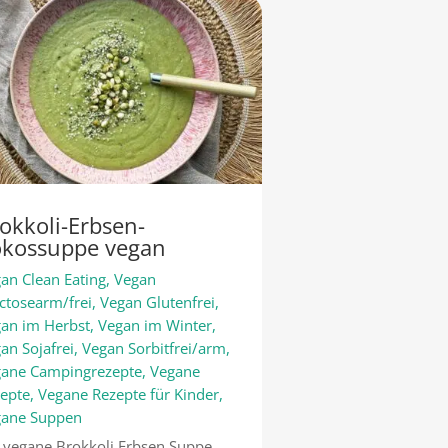
okkoli-Erbsen-
kossuppe vegan
an Clean Eating
,
Vegan
ctosearm/frei
,
Vegan Glutenfrei
,
an im Herbst
,
Vegan im Winter
,
an Sojafrei
,
Vegan Sorbitfrei/arm
,
ane Campingrezepte
,
Vegane
epte
,
Vegane Rezepte für Kinder
,
gane Suppen
 vegane Brokkoli Erbsen Suppe