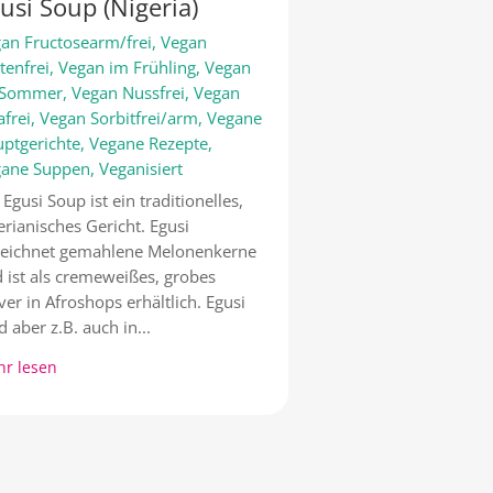
usi Soup (Nigeria)
an Fructosearm/frei
,
Vegan
tenfrei
,
Vegan im Frühling
,
Vegan
 Sommer
,
Vegan Nussfrei
,
Vegan
afrei
,
Vegan Sorbitfrei/arm
,
Vegane
ptgerichte
,
Vegane Rezepte
,
gane Suppen
,
Veganisiert
 Egusi Soup ist ein traditionelles,
erianisches Gericht. Egusi
eichnet gemahlene Melonenkerne
 ist als cremeweißes, grobes
ver in Afroshops erhältlich. Egusi
d aber z.B. auch in...
r lesen