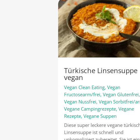
Türkische Linsensuppe
vegan
Vegan Clean Eating
,
Vegan
Fructosearm/frei
,
Vegan Glutenfrei
Vegan Nussfrei
,
Vegan Sorbitfrei/a
Vegane Campingrezepte
,
Vegane
Rezepte
,
Vegane Suppen
Diese super leckere vegane türkisc
Linsensuppe ist schnell und
unkompliziert zubereitet. Sie ist ein