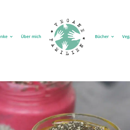
enke
Über mich
Bücher
Veg