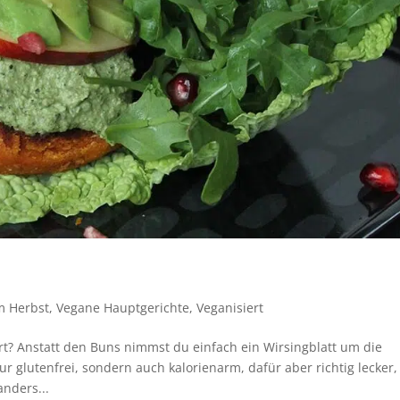
m Herbst
,
Vegane Hauptgerichte
,
Veganisiert
t? Anstatt den Buns nimmst du einfach ein Wirsingblatt um die
 glutenfrei, sondern auch kalorienarm, dafür aber richtig lecker,
anders...