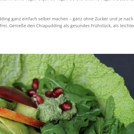
ding ganz einfach selber machen – ganz ohne Zucker und je nach
frei. Genieße den Chiapudding als gesundes Frühstück, als leicht