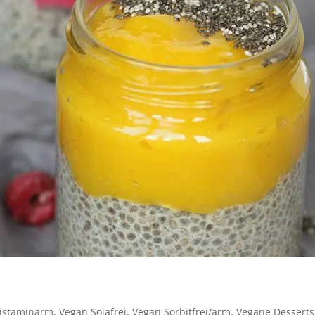
istaminarm
,
Vegan Sojafrei
,
Vegan Sorbitfrei/arm
,
Vegane Desserts