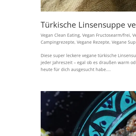
Türkische Linsensuppe v
Vegan Clean Eating
,
Vegan Fructosearm/frei
,
V
Campingrezepte
,
Vegane Rezepte
,
Vegane Su
Diese super leckere vegane türkische Linsensup
jeder Jahreszeit – egal ob es draußen warm ode
heute für dich ausgesucht habe....