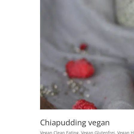
Chiapudding vegan
Vegan Clean Eating
,
Vegan Glutenfrei
,
Vegan H