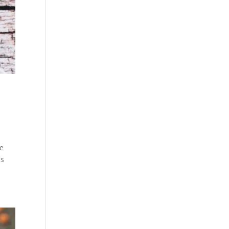
,
ve
as