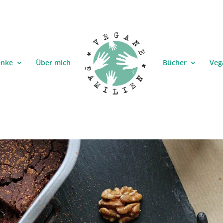
enke
Über mich
Bücher
Veg