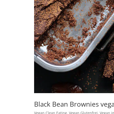
Black Bean Brownies veg
Vegan Clean Eating
,
Vegan Glutenfrei
,
Vegan i