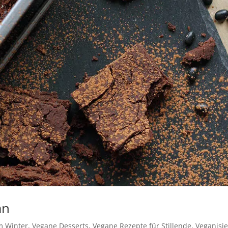
an
m Winter
,
Vegane Desserts
,
Vegane Rezepte für Stillende
,
Veganisie