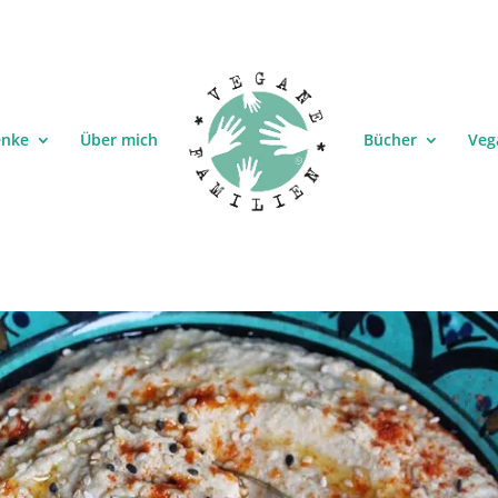
enke
Über mich
Bücher
Veg