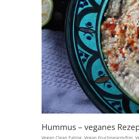
Hummus – veganes Rezept
Vegan Clean Eating
,
Vegan Fructosearm/frei
,
V