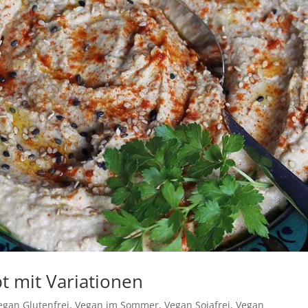
 mit Variationen
egan Glutenfrei
,
Vegan im Sommer
,
Vegan Sojafrei
,
Vegan