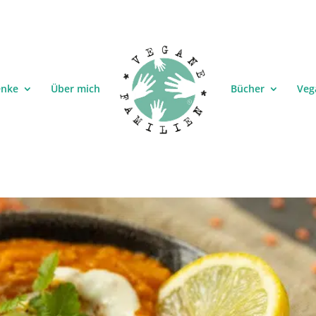
enke
Über mich
Bücher
Veg