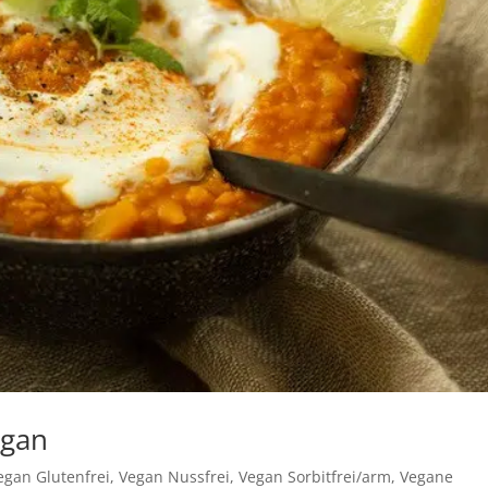
egan
egan Glutenfrei
,
Vegan Nussfrei
,
Vegan Sorbitfrei/arm
,
Vegane