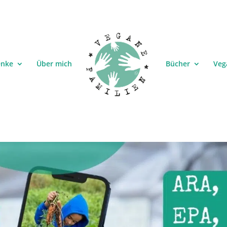
enke
Über mich
Bücher
Veg