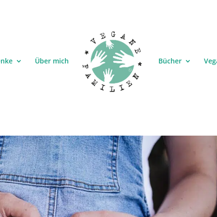
enke
Über mich
Bücher
Veg