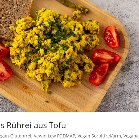
s Rührei aus Tofu
egan Glutenfrei
,
Vegan Low FODMAP
,
Vegan Sorbitfrei/arm
,
Vegane