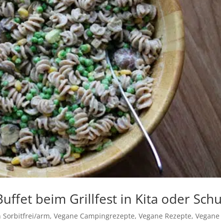
uffet beim Grillfest in Kita oder Sch
 Sorbitfrei/arm
,
Vegane Campingrezepte
,
Vegane Rezepte
,
Vegane