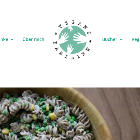
enke
Über mich
Bücher
Veg