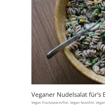
Veganer Nudelsalat für’s B
Vegan Fructosearm/frei
,
Vegan Nussfrei
,
Vegan