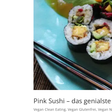
Pink Sushi – das genialst
Vegan Clean Eating
,
Vegan Glutenfrei
,
Vegan N