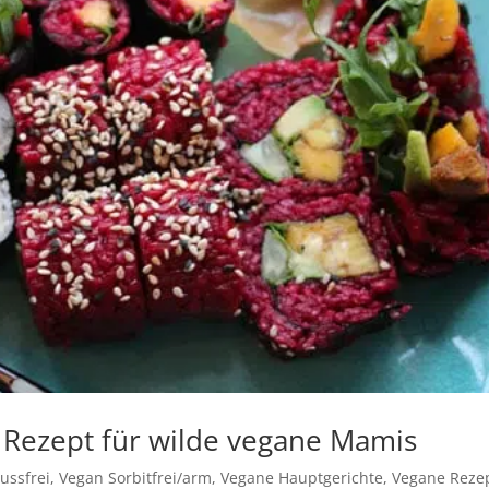
e Rezept für wilde vegane Mamis
ussfrei
,
Vegan Sorbitfrei/arm
,
Vegane Hauptgerichte
,
Vegane Reze