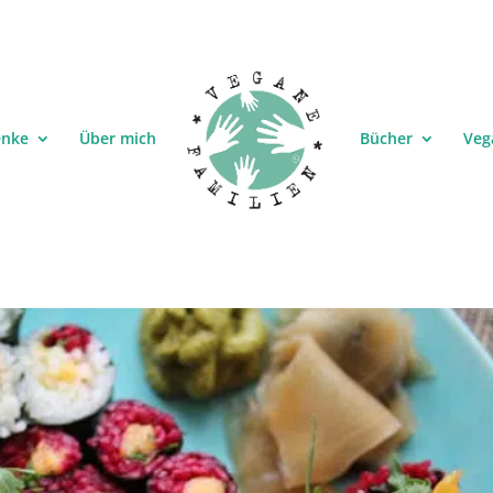
enke
Über mich
Bücher
Veg