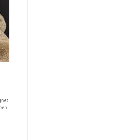
gnet
eben