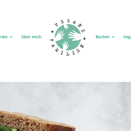
enke
Über mich
Bücher
Veg