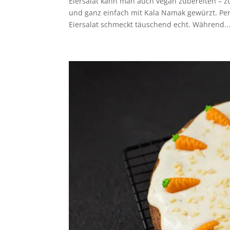
Eiersalat kann man auch vegan zubereiten – z
und ganz einfach mit Kala Namak gewürzt. Perf
Eiersalat schmeckt täuschend echt. Während..