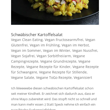
Schwäbischer Kartoffelsalat
Vegan Clean Eating
,
Vegan Fructosearm/frei
,
Vegan
Glutenfrei
,
Vegan im Frühling
,
Vegan im Herbst
,
Vegan im Sommer
,
Vegan im Winter
,
Vegan Nussfrei
,
Vegan Sojafrei
,
Vegan Sorbitfrei/arm
,
Vegane
Campingrezepte
,
Vegane Grundrezepte
,
Vegane
Rezepte
,
Vegane Rezepte für Kinder
,
Vegane Rezepte
für Schwangere
,
Vegane Rezepte für Stillende
,
Vegane Salate
,
Vegane ToGo Rezepte
,
Veganisiert
Ich liiiieeeeebe diesen schwäbischen Kartoffelsalat schon
seit meiner Kindheit. Er zeichnet sich dadurch aus, dass er
ohne Mayo zubereitet wird. Das stopft nicht so schnell und
man kann mehr essen ;) Statt Speck nehme ich einfach ein
paar frische Gurkenwürfelchen....